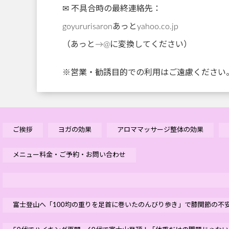
✉ 不具合時の最終連絡先：
goyururisaronあっとyahoo.co.jp
（あっと→@に変換してください）
※営業・勧誘目的での利用はご遠慮ください
ご挨拶
ヨガの効果
アロママッサージ整体の効果
メニュー料金・ご予約・お問い合わせ
富士登山へ「100均の重りを足首に巻いたのんびり歩き」で膝関節の不