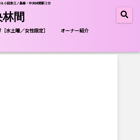
線＆小田急江ノ島線・中央林間駅２分
央林間
ガ［水土曜／女性限定］
オーナー紹介