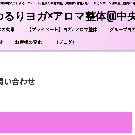
性理学療法士によるヨガ×アロマ整体の全身調整（頭蓋骨×骨盤×足）ごゆるりサロン＠東急田園都市
ゆるりヨガ×アロマ整体@中
体の効果
【プライベート】ヨガ×アロマ整体
グループヨ
せ
お客様の変化
（ブログ）
問い合わせ